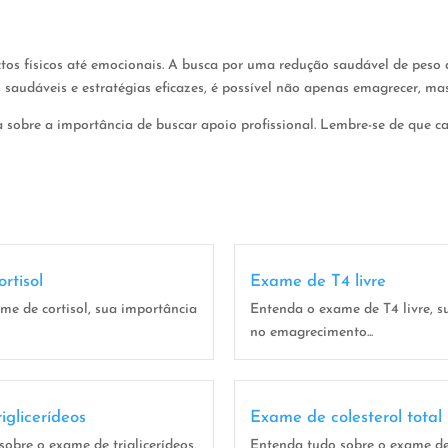
tos físicos até emocionais. A busca por uma redução saudável de peso
 saudáveis e estratégias eficazes, é possível não apenas emagrecer, m
a sobre a importância de buscar apoio profissional. Lembre-se de que c
rtisol
Exame de T4 livre
me de cortisol, sua importância
Entenda o exame de T4 livre, s
no emagrecimento...
iglicerídeos
Exame de colesterol total
obre o exame de triglicerídeos,
Entenda tudo sobre o exame de 