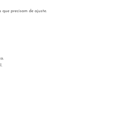
s que precisam de ajuste.
a.
l.