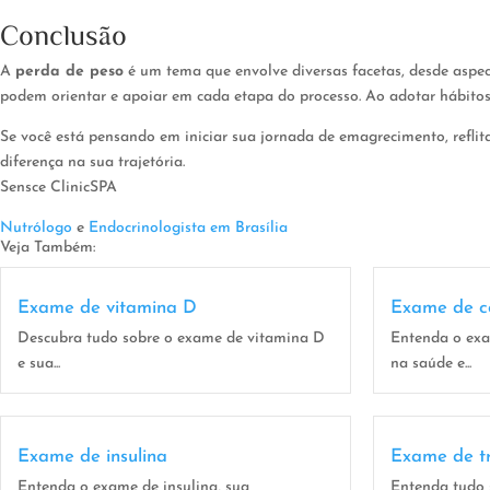
Conclusão
A
perda de peso
é um tema que envolve diversas facetas, desde aspec
podem orientar e apoiar em cada etapa do processo. Ao adotar hábitos
Se você está pensando em iniciar sua jornada de emagrecimento, reflit
diferença na sua trajetória.
Sensce ClinicSPA
Nutrólogo
e
Endocrinologista em Brasília
Veja Também:
Exame de vitamina D
Exame de co
Descubra tudo sobre o exame de vitamina D
Entenda o exa
e sua...
na saúde e...
Exame de insulina
Exame de tr
Entenda o exame de insulina, sua
Entenda tudo s