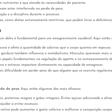
 nutrientes e que atenda às necessidades do paciente.
am estar interferindo na perda de peso.
ão e a disciplina durante o processo.
as, como dietas extremamente restritivas, que podem levar a deficiência
o
 um deles é fundamental para um emagrecimento saudável. Aqui estão os
soa e afeta a quantidade de calorias que o corpo queima em repouso.
gordura também influencia o metabolismo. Músculos queimam mais ca
 papéis fundamentais na regulação do apetite e no armazenamento de
sono e estresse impactam diretamente na capacidade de emagrecer.
ais dificuldade em perder peso do que alguém que se exercita regula
rda de peso
. Aqui estão algumas das mais eficazes:
ais, proteínas magras e grãos integrais. Evitar açúcar adicionado e alim
judar a evitar excessos.
à rotina pode aumentar o gasto calórico e melhorar a composição corpor