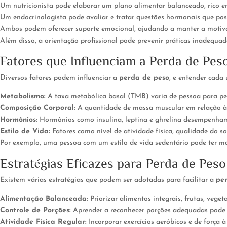
Um nutricionista pode elaborar um plano alimentar balanceado, rico em
Um endocrinologista pode avaliar e tratar questões hormonais que poss
Ambos podem oferecer suporte emocional, ajudando a manter a motivaç
Além disso, a orientação profissional pode prevenir práticas inadequad
Fatores que Influenciam a Perda de Pes
Diversos fatores podem influenciar a
perda de peso
, e entender cada
Metabolismo:
A taxa metabólica basal (TMB) varia de pessoa para pes
Composição Corporal:
A quantidade de massa muscular em relação à 
Hormônios:
Hormônios como insulina, leptina e ghrelina desempenham
Estilo de Vida:
Fatores como nível de atividade física, qualidade do 
Por exemplo, uma pessoa com um estilo de vida sedentário pode ter m
Estratégias Eficazes para Perda de Peso
Existem várias estratégias que podem ser adotadas para facilitar a
pe
Alimentação Balanceada:
Priorizar alimentos integrais, frutas, veget
Controle de Porções:
Aprender a reconhecer porções adequadas pode a
Atividade Física Regular:
Incorporar exercícios aeróbicos e de força 