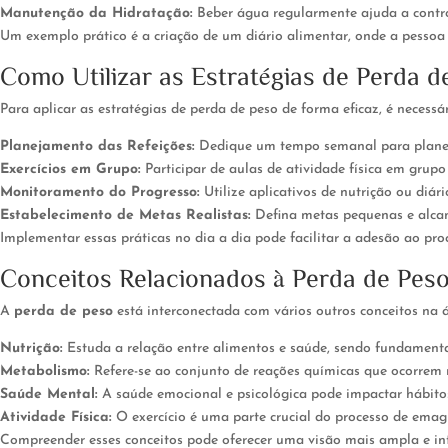
Manutenção da Hidratação:
Beber água regularmente ajuda a contro
Um exemplo prático é a criação de um diário alimentar, onde a pessoa 
Como Utilizar as Estratégias de Perda d
Para aplicar as estratégias de perda de peso de forma eficaz, é necessá
Planejamento das Refeições:
Dedique um tempo semanal para planejar 
Exercícios em Grupo:
Participar de aulas de atividade física em gru
Monitoramento do Progresso:
Utilize aplicativos de nutrição ou diár
Estabelecimento de Metas Realistas:
Defina metas pequenas e alcan
Implementar essas práticas no dia a dia pode facilitar a adesão ao p
Conceitos Relacionados à Perda de Pes
A
perda de peso
está interconectada com vários outros conceitos na á
Nutrição:
Estuda a relação entre alimentos e saúde, sendo fundamenta
Metabolismo:
Refere-se ao conjunto de reações químicas que ocorrem n
Saúde Mental:
A saúde emocional e psicológica pode impactar hábitos
Atividade Física:
O exercício é uma parte crucial do processo de ema
Compreender esses conceitos pode oferecer uma visão mais ampla e int