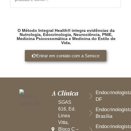
O Método Integral Health® integra evidências da
Nutrologia, Edocrinologia, Neurociência, PNIE,
Medicina Psicossomática e Medicina do Estilo de
Vida.
Entrar em contato com a Sensce
A Clínica
Endocrinologist
DF
SGAS
616, Ed.
Endocrinologist
Linea
Brasília
Vitta,
Endocrinologist
Bloco C –