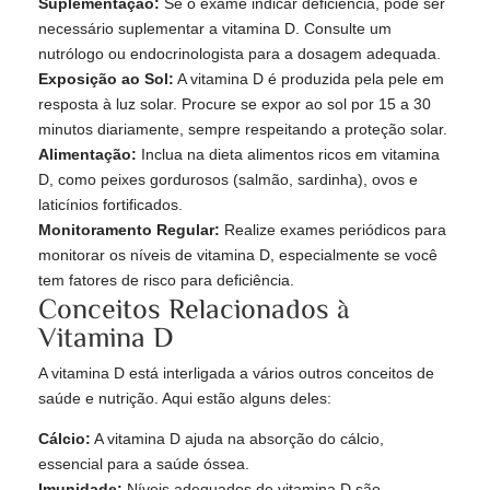
Suplementação:
Se o exame indicar deficiência, pode ser
necessário suplementar a vitamina D. Consulte um
nutrólogo ou endocrinologista para a dosagem adequada.
Exposição ao Sol:
A vitamina D é produzida pela pele em
resposta à luz solar. Procure se expor ao sol por 15 a 30
minutos diariamente, sempre respeitando a proteção solar.
Alimentação:
Inclua na dieta alimentos ricos em vitamina
D, como peixes gordurosos (salmão, sardinha), ovos e
laticínios fortificados.
Monitoramento Regular:
Realize exames periódicos para
monitorar os níveis de vitamina D, especialmente se você
tem fatores de risco para deficiência.
Conceitos Relacionados à
Vitamina D
A vitamina D está interligada a vários outros conceitos de
saúde e nutrição. Aqui estão alguns deles:
Cálcio:
A vitamina D ajuda na absorção do cálcio,
essencial para a saúde óssea.
Imunidade:
Níveis adequados de vitamina D são