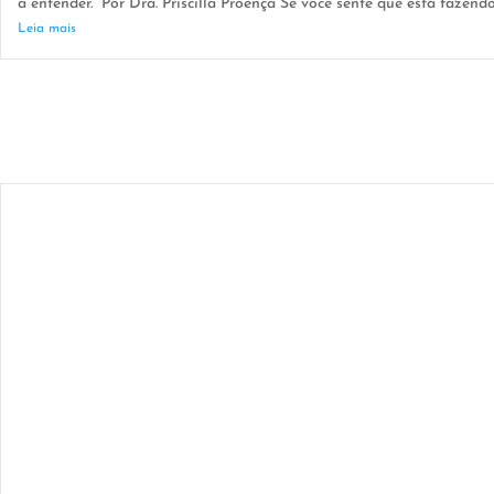
a entender. Por Dra. Priscilla Proença Se você sente que está fazend
Leia mais