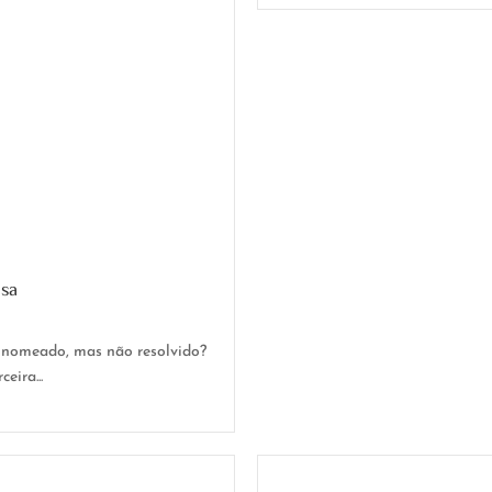
usa
i nomeado, mas não resolvido?
eira...