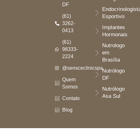
DF
Endocrinologist
(61)
Esportivo
3262-
Implantes
0413
Hormonais
(61)
Nutrologo
98333-
em
2224
Brasília
@sensceclinicspa
Nutrólogo
DF
Quem
Somos
Nutrólogo
Asa Sul
Contato
Blog