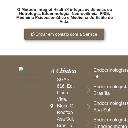
O Método Integral Health® integra evidências da
Nutrologia, Edocrinologia, Neurociência, PNIE,
Medicina Psicossomática e Medicina do Estilo de
Vida.
Entrar em contato com a Sensce
A Clínica
Endocrinologist
DF
SGAS
616, Ed.
Endocrinologist
Linea
Brasília
Vitta,
Endocrinologist
Bloco C –
Asa Sul
Rooftop
Asa Sul,
Endocrinologist
Brasília –
Emagrecimento