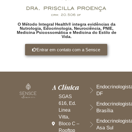
O Método Integral Health® integra evidências da
Nutrologia, Edocrinologia, Neurociência, PNIE,
Medicina Psicossomática e Medicina do Estilo de
Vida.
Entrar em contato com a Sensce
A Clínica
Endocrinologist
DF
SGAS
616, Ed.
Endocrinologist
Linea
Brasília
Vitta,
Endocrinologist
Bloco C –
Asa Sul
Rooftop