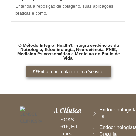
Entenda a reposição de colágeno, suas aplicações
práticas e como...
O Método Integral Health® integra evidências da
Nutrologia, Edocrinologia, Neurociência, PNIE,
Medicina Psicossomática e Medicina do Estilo de
Vida.
Entrar em contato com a Sensce
A Clínica
Endocrinologist
DF
SGAS
616, Ed.
Endocrinologist
Linea
Brasília