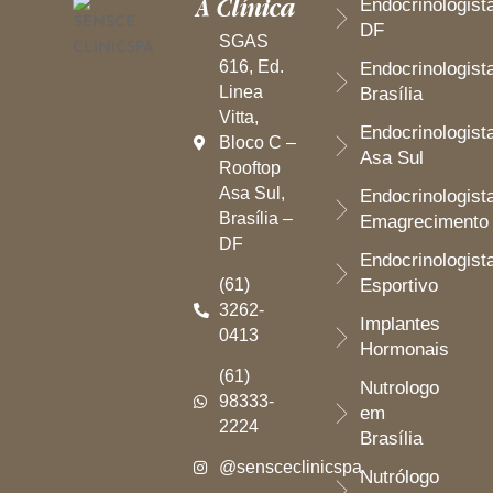
A Clínica
Endocrinologist
DF
SGAS
616, Ed.
Endocrinologist
Linea
Brasília
Vitta,
Endocrinologist
Bloco C –
Asa Sul
Rooftop
Asa Sul,
Endocrinologist
Brasília –
Emagrecimento
DF
Endocrinologist
(61)
Esportivo
3262-
Implantes
0413
Hormonais
(61)
Nutrologo
98333-
em
2224
Brasília
@sensceclinicspa
Nutrólogo