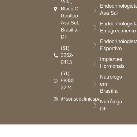
Vitta,
Endocrinologist
Bloco C –
Asa Sul
Rooftop
Asa Sul,
Endocrinologist
Brasília –
Emagrecimento
DF
Endocrinologist
(61)
Esportivo
3262-
Implantes
0413
Hormonais
(61)
Nutrologo
98333-
em
2224
Brasília
@sensceclinicspa
Nutrólogo
DF