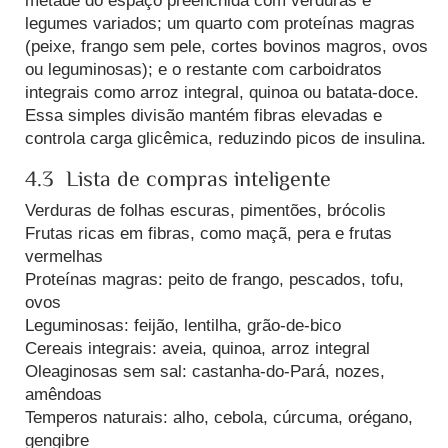
metade do espaço preenchida com verduras e
legumes variados; um quarto com proteínas magras
(peixe, frango sem pele, cortes bovinos magros, ovos
ou leguminosas); e o restante com carboidratos
integrais como arroz integral, quinoa ou batata-doce.
Essa simples divisão mantém fibras elevadas e
controla carga glicêmica, reduzindo picos de insulina.
4.3 Lista de compras inteligente
Verduras de folhas escuras, pimentões, brócolis
Frutas ricas em fibras, como maçã, pera e frutas
vermelhas
Proteínas magras: peito de frango, pescados, tofu,
ovos
Leguminosas: feijão, lentilha, grão-de-bico
Cereais integrais: aveia, quinoa, arroz integral
Oleaginosas sem sal: castanha-do-Pará, nozes,
amêndoas
Temperos naturais: alho, cebola, cúrcuma, orégano,
gengibre