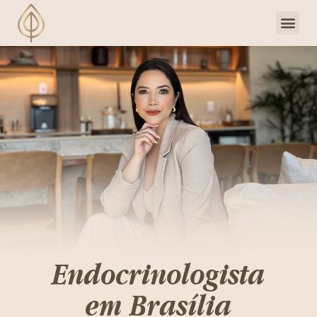
Dra. Priscill
Clube de 
Endocrinologista
em Brasília