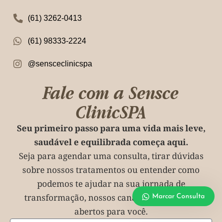
(61) 3262-0413
(61) 98333-2224
@sensceclinicspa
Fale com a Sensce
ClinicSPA
Seu primeiro passo para uma vida mais leve,
saudável e equilibrada começa aqui.
Seja para agendar uma consulta, tirar dúvidas
sobre nossos tratamentos ou entender como
podemos te ajudar na sua jornada de
transformação, nossos canais estão sempre
Marcar Consulta
abertos para você.