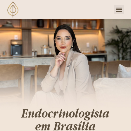
Dra. Priscill
Clube de 
Endocrinologista
em Brasília