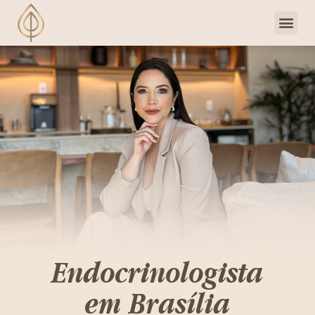
Dra. Priscill
Clube de 
Endocrinologista
em Brasília